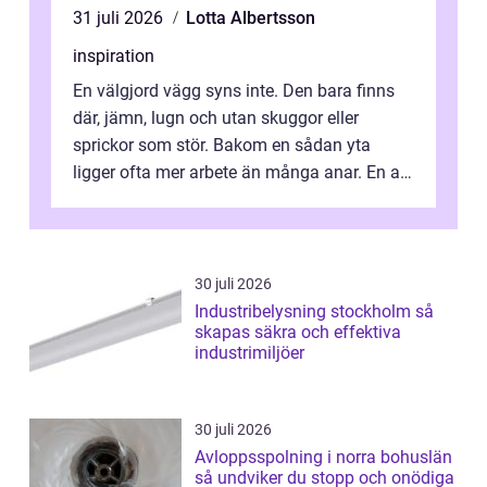
31 juli 2026
Lotta Albertsson
inspiration
En välgjord vägg syns inte. Den bara finns
där, jämn, lugn och utan skuggor eller
sprickor som stör. Bakom en sådan yta
ligger ofta mer arbete än många anar. En av
de mest avgörande, men ibland bortgl...
30 juli 2026
Industribelysning stockholm så
skapas säkra och effektiva
industrimiljöer
30 juli 2026
Avloppsspolning i norra bohuslän
så undviker du stopp och onödiga