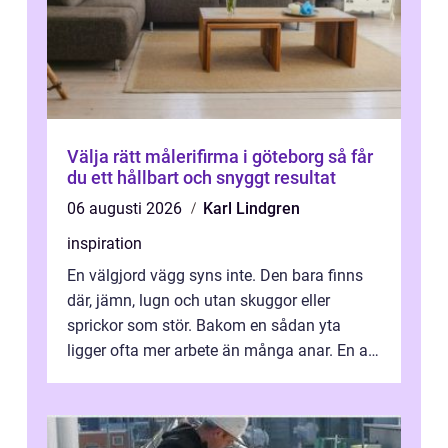
Välja rätt målerifirma i göteborg så får
du ett hållbart och snyggt resultat
06 augusti 2026
Karl Lindgren
inspiration
En välgjord vägg syns inte. Den bara finns
där, jämn, lugn och utan skuggor eller
sprickor som stör. Bakom en sådan yta
ligger ofta mer arbete än många anar. En av
de mest avgörande, men ibland bortgl...