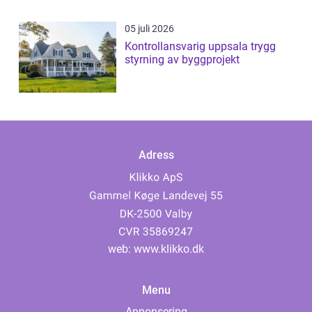
05 juli 2026
Kontrollansvarig uppsala trygg
styrning av byggprojekt
Adress
web:
www.klikko.dk
Menu
Annonsering