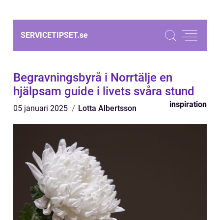
SERVICETIPSET.
se
Begravningsbyrå i Norrtälje en
hjälpsam guide i livets svåra stund
inspiration
05 januari 2025
Lotta Albertsson