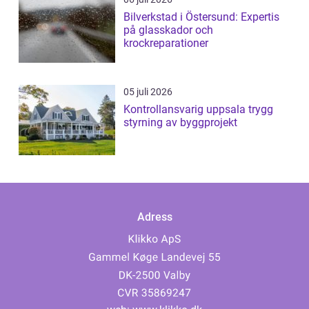
Bilverkstad i Östersund: Expertis
på glasskador och
krockreparationer
05 juli 2026
Kontrollansvarig uppsala trygg
styrning av byggprojekt
Adress