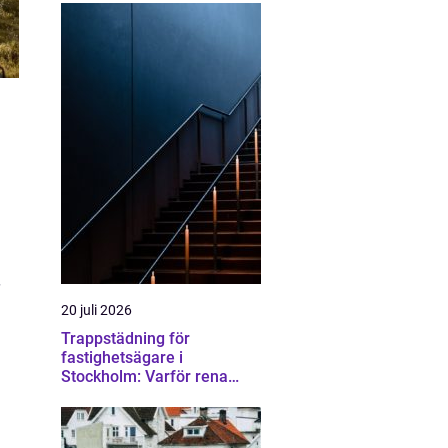
20 juli 2026
Trappstädning för
fastighetsägare i
Stockholm: Varför rena
trapphus gör större skillnad
än du tror