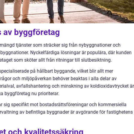
s av byggföretag
mängd tjänster som sträcker sig från nybyggnationer och
ombyggnationer. Nyckelfärdiga lösningar är populära, där kunden
aget som sköter allt från ritningar till slutbesiktning.
cialiserade på hållbart byggande, vilket blir allt mer
sfrågor och miljöpåverkan behöver beaktas i alla delar av
rialval, avfallshantering och minskning av koldioxidavtrycket är
 byggföretag nu prioriterar.
ar sig specifikt mot bostadsrättsföreningar och kommersiella
rvaltning av befintliga byggnader är avgörande för fastighetens
t och kvalitetssäkring