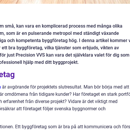
om små, kan vara en komplicerad process med många olika
kholm, som är en pulserande metropol med ständigt växande
itliga och kompetenta byggföretag hög. I denna artikel kommer v
ett bra byggföretag, vilka tjänster som erbjuds, vikten av
ör just Precision VVS kan vara det självklara valet för dig som
fessionell hjälp med ditt byggprojekt.
retag
m
är avgörande för projektets slutresultat. Man bör börja med att
 är omdömena från tidigare kunder? Har företaget en stark portfö
erfarenhet från diverse projekt? Vidare är det viktigt med
örsäkrar att företaget följer svenska byggnormer och
tionen. Ett byggföretag som är bra på att kommunicera och för