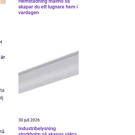
Hemstädning malmö så
skapar du ett lugnare hem i
vardagen
i
 är
 ta
lj
30 juli 2026
Industribelysning
stå
stockholm så skapas säkra