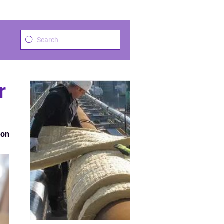
r
ion