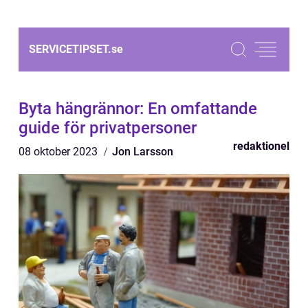
SERVICETIPSET.
se
Byta hängrännor: En omfattande
guide för privatpersoner
redaktionel
08 oktober 2023
Jon Larsson