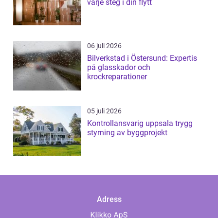
varje steg i din flytt
06 juli 2026
Bilverkstad i Östersund: Expertis
på glasskador och
krockreparationer
05 juli 2026
Kontrollansvarig uppsala trygg
styrning av byggprojekt
Adress