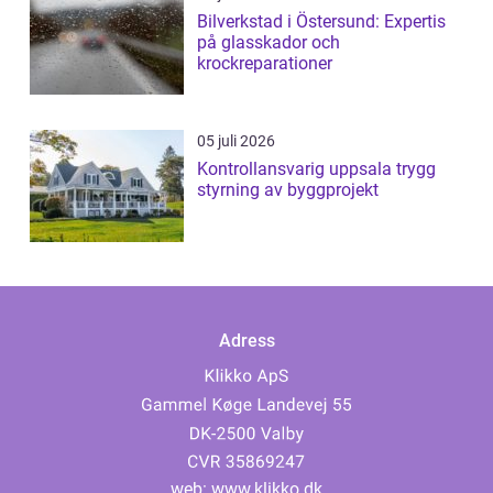
Bilverkstad i Östersund: Expertis
på glasskador och
krockreparationer
05 juli 2026
Kontrollansvarig uppsala trygg
styrning av byggprojekt
Adress
web:
www.klikko.dk