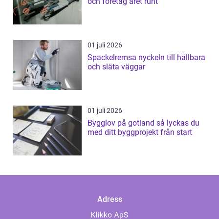
och företag året runt
01 juli 2026
Spackelremsa nyckeln till hållbara
och släta väggar
01 juli 2026
Bygglov på gotland så lyckas du
med ditt byggprojekt från start
Adress