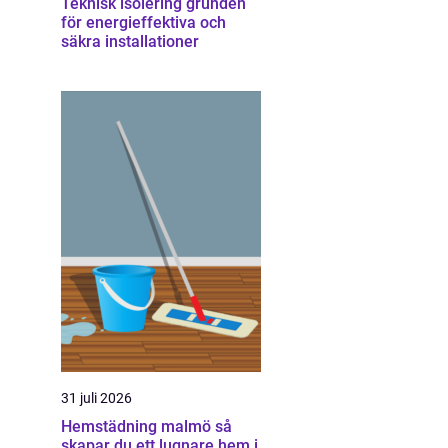
Teknisk isolering grunden
för energieffektiva och
säkra installationer
31 juli 2026
Hemstädning malmö så
skapar du ett lugnare hem i