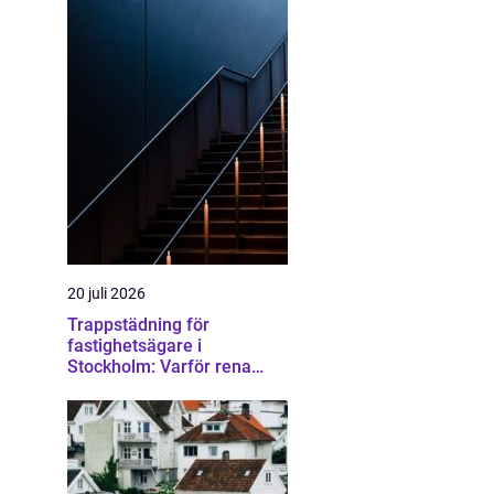
20 juli 2026
Trappstädning för
fastighetsägare i
Stockholm: Varför rena
trapphus gör större skillnad
än du tror