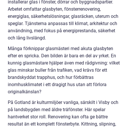
installerar glas i fönster, dörrar och byggnadspartier.
Arbetet omfattar glasbyten, fönsterrenovering,
energiglas, säkerhetslösningar, glasräcken, uterum och
speglar. Tjänsterna anpassas till klimat, arkitektur och
användning, med fokus på energiprestanda, säkerhet
och lång livslängd.
Många förknippar glasmästeri med akuta glasbyten
efter en spricka. Den bilden är bara en del av yrket. En
kunnig glasmästare hjälper även med rådgivning: vilket
glas minskar buller från trafiken, vad krävs för ett
brandskyddat trapphus, och hur förbättras
inomhusklimatet i ett dragigt hus utan att förlora
originalkänslan?
På Gotland är kulturmiljöer vanliga, särskilt i Visby och
på landsbygden med äldre träfönster. Här spelar
hantverket stor roll. Renovering kan ofta ge bättre
resultat än ett komplett fönsterbyte. Kittning, slipning,