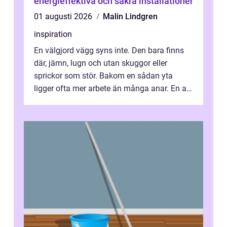
energieffektiva och säkra installationer
01 augusti 2026
Malin Lindgren
inspiration
En välgjord vägg syns inte. Den bara finns
där, jämn, lugn och utan skuggor eller
sprickor som stör. Bakom en sådan yta
ligger ofta mer arbete än många anar. En av
de mest avgörande, men ibland bortgl...