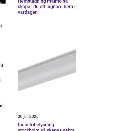
Hemstädning malmö så
skapar du ett lugnare hem i
vardagen
ör
st
l
r.
30 juli 2026
Industribelysning
stockholm så skapas säkra