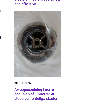
och effektiva
industrimiljöer
t
s
t
30 juli 2026
Avloppsspolning i norra
bohuslän så undviker du
stopp och onödiga skador