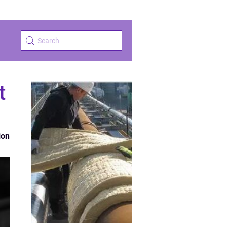
t
ion