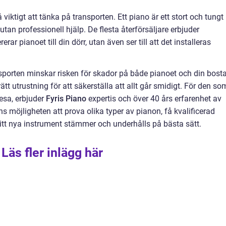
 viktigt att tänka på transporten. Ett piano är ett stort och tungt
utan professionell hjälp. De flesta återförsäljare erbjuder
erar pianoet till din dörr, utan även ser till att det installeras
nsporten minskar risken för skador på både pianoet och din bost
tt utrustning för att säkerställa att allt går smidigt. För den so
resa, erbjuder
Fyris Piano
expertis och över 40 års erfarenhet av
ns möjligheten att prova olika typer av pianon, få kvalificerad
ditt nya instrument stämmer och underhålls på bästa sätt.
Läs fler inlägg här