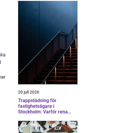
ska
d
mer
20 juli 2026
Trappstädning för
fastighetsägare i
Stockholm: Varför rena
trapphus gör större skillnad
än du tror