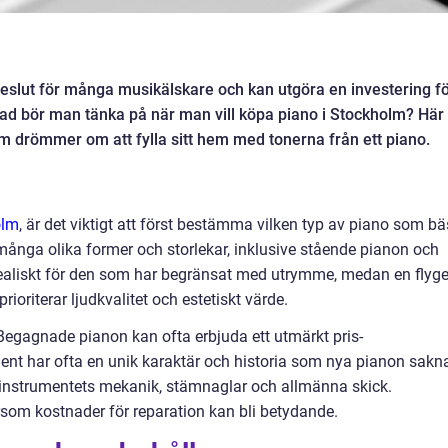
beslut för många musikälskare och kan utgöra en investering f
 vad bör man tänka på när man vill köpa piano i Stockholm? Här
om drömmer om att fylla sitt hem med tonerna från ett piano.
olm
, är det viktigt att först bestämma vilken typ av piano som bä
ånga olika former och storlekar, inklusive stående pianon och
idealiskt för den som har begränsat med utrymme, medan en flyge
rioriterar ljudkvalitet och estetiskt värde.
Begagnade pianon kan ofta erbjuda ett utmärkt pris-
nt har ofta en unik karaktär och historia som nya pianon sakna
ra instrumentets mekanik, stämnaglar och allmänna skick.
rsom kostnader för reparation kan bli betydande.