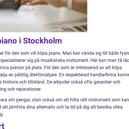
piano i Stockholm
 för den som vill köpa piano. Man kan vända sig till både fysi
 specialiserar sig på musikaliska instrument. Här kan man få rå
rova pianon på plats. För den som är intresserad av att köpa
välja en pålitlig återförsäljare. En respekterad handlarfirma kom
 historia och tillstånd. De erbjuder också ofta garantier och
ng och reparationer.
e bara om pengar, utan också om att hitta rätt instrument som kan
okt att jämföra dina alternativ och ta tid på dig att besöka olika
g.
rt