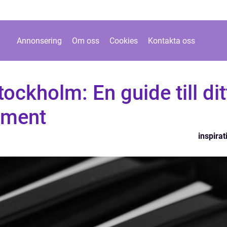
Annonsering
Om oss
Cookies
Kontakta oss
ockholm: En guide till dit
ument
inspirat