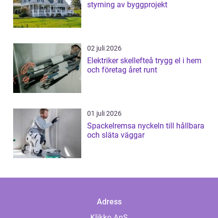
styrning av byggprojekt
02 juli 2026
Elektriker skellefteå trygg el i hem
och företag året runt
01 juli 2026
Spackelremsa nyckeln till hållbara
och släta väggar
Adress