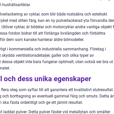
l hushållsartiklar.
lverlackering av cyklar, som blir både rostsäkra och estetiskt
 cykel med sliten färg, kan en ny pulverlackerad yta förvandla de
. Utöver cyklar, är bildelar och motorcyklar andra vanliga objekt 
ssa fordon bidrar till att förlänga livslängden och förbättra
lt för dem som kanske hanterar äldre bilmodeller.
itigt i kommersiella och industriella sammanhang. Företag i
 skydda ventilationsdetaljer, galler och olika typer av
tt dessa objekt inte bara fungerar optimalt, utan också ser bra ut
matet.
ll och dess unika egenskaper
era steg som syftar till att garantera ett kvalitativt slutresultat.
g och borttagning av eventuell gammal färg och smuts. Detta är
 ska fästa ordentligt och ge ett jämnt resultat.
skt laddat pulver. Detta pulver fäster vid metallytan och smälter