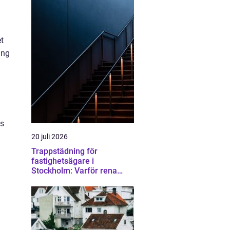
et
ing
is
20 juli 2026
Trappstädning för
fastighetsägare i
Stockholm: Varför rena
trapphus gör större skillnad
än du tror