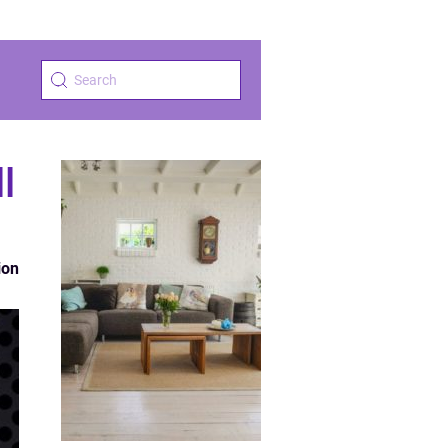
l
ion