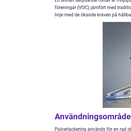
En annan betydande fördel är miljöpåv
föreningar (VOC) jämfört med traditi
linje med de ökande kraven på hållb
Användningsområden 
Pulverlackering används för en rad ol