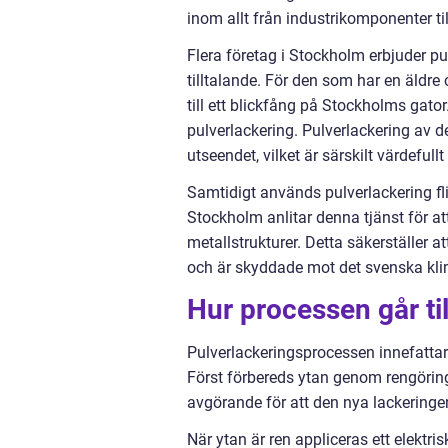
inom allt från industrikomponenter til
Flera företag i Stockholm erbjuder pu
tilltalande. För den som har en äldre
till ett blickfång på Stockholms gator
pulverlackering. Pulverlackering av de
utseendet, vilket är särskilt värdeful
Samtidigt används pulverlackering fl
Stockholm anlitar denna tjänst för att
metallstrukturer. Detta säkerställer a
och är skyddade mot det svenska kli
Hur processen går ti
Pulverlackeringsprocessen innefattar fl
Först förbereds ytan genom rengörin
avgörande för att den nya lackeringen
När ytan är ren appliceras ett elektri