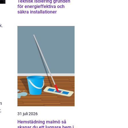
Teknisk isolering grunden
för energieffektiva och
säkra installationer
k.
m
,
31 juli 2026
Hemstädning malmö så
skapar du ett lugnare hem i