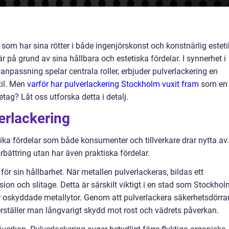
k som har sina rötter i både ingenjörskonst och konstnärlig esteti
r på grund av sina hållbara och estetiska fördelar. I synnerhet i
npassning spelar centrala roller, erbjuder pulverlackering en
til. Men
varför har pulverlackering Stockholm vuxit fram
som en
tag? Låt oss utforska detta i detalj.
erlackering
ika fördelar som både konsumenter och tillverkare drar nytta av.
bättring utan har även praktiska fördelar.
 för sin hållbarhet. När metallen pulverlackeras, bildas ett
on och slitage. Detta är särskilt viktigt i en stad som Stockhol
r oskyddade metallytor. Genom att pulverlackera säkerhetsdörrar
kerställer man långvarigt skydd mot rost och vädrets påverkan.