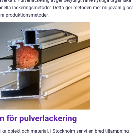
erkan. Pulverlackering avger betydligt färre flyktiga organiska
onella lackeringsmetoder. Detta gör metoden mer miljövänlig och
ara produktionsmetoder.
för pulverlackering
ika objekt och material. I Stockholm ser vi en bred tillämpning