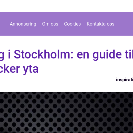
Annonsering
Om oss
Cookies
Kontakta oss
 i Stockholm: en guide til
cker yta
inspirat