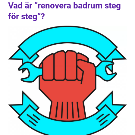
Vad är ”renovera badrum steg
för steg”?