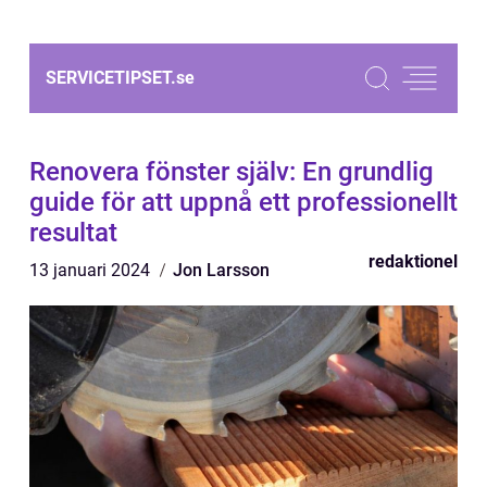
SERVICETIPSET.
se
Renovera fönster själv: En grundlig
guide för att uppnå ett professionellt
resultat
redaktionel
13 januari 2024
Jon Larsson