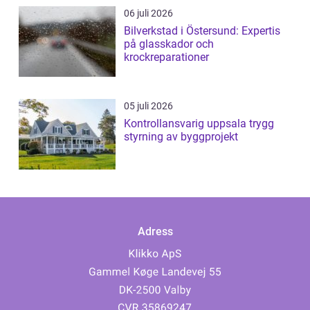
06 juli 2026
Bilverkstad i Östersund: Expertis
på glasskador och
krockreparationer
05 juli 2026
Kontrollansvarig uppsala trygg
styrning av byggprojekt
Adress