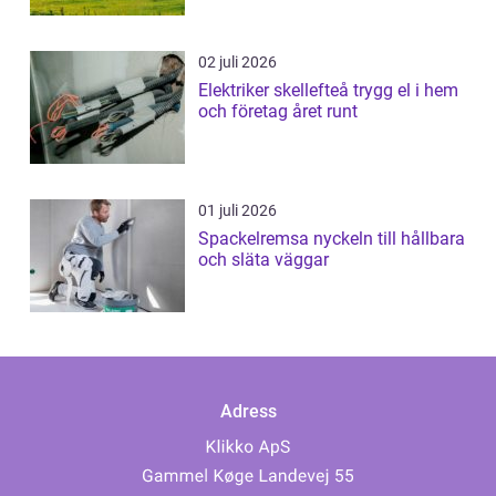
02 juli 2026
Elektriker skellefteå trygg el i hem
och företag året runt
01 juli 2026
Spackelremsa nyckeln till hållbara
och släta väggar
Adress