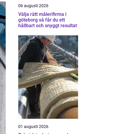
06 augusti 2026
Välja rätt målerifirma i
göteborg så får du ett
hållbart och snyggt resultat
01 augusti 2026