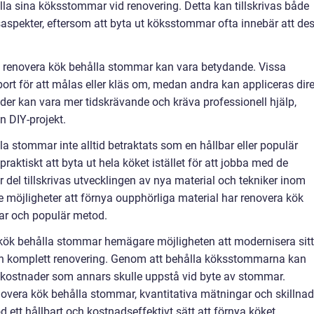
lla sina köksstommar vid renovering. Detta kan tillskrivas både
aspekter, eftersom att byta ut köksstommar ofta innebär att de
v renovera kök behålla stommar kan vara betydande. Vissa
ort för att målas eller kläs om, medan andra kan appliceras dire
der kan vara mer tidskrävande och kräva professionell hjälp,
 DIY-projekt.
la stommar inte alltid betraktats som en hållbar eller populär
aktiskt att byta ut hela köket istället för att jobba med de
or del tillskrivas utvecklingen av nya material och tekniker inom
e möjligheter att förnya oupphörliga material har renovera kök
ar och populär metod.
kök behålla stommar hemägare möjligheten att modernisera sitt
r en komplett renovering. Genom att behålla köksstommarna kan
kostnader som annars skulle uppstå vid byte av stommar.
overa kök behålla stommar, kvantitativa mätningar och skillnad
ett hållbart och kostnadseffektivt sätt att förnya köket.