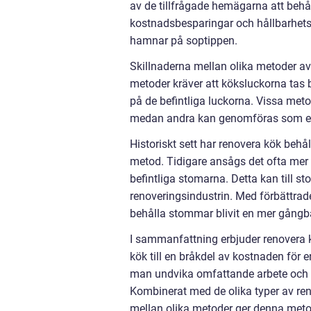
av de tillfrågade hemägarna att behå
kostnadsbesparingar och hållbarhets
hamnar på soptippen.
Skillnaderna mellan olika metoder a
metoder kräver att köksluckorna tas b
på de befintliga luckorna. Vissa meto
medan andra kan genomföras som en
Historiskt sett har renovera kök behål
metod. Tidigare ansågs det ofta mer pr
befintliga stomarna. Detta kan till st
renoveringsindustrin. Med förbättrad
behålla stommar blivit en mer gångb
I sammanfattning erbjuder renovera 
kök till en bråkdel av kostnaden fö
man undvika omfattande arbete och 
Kombinerat med de olika typer av ren
mellan olika metoder ger denna metod 