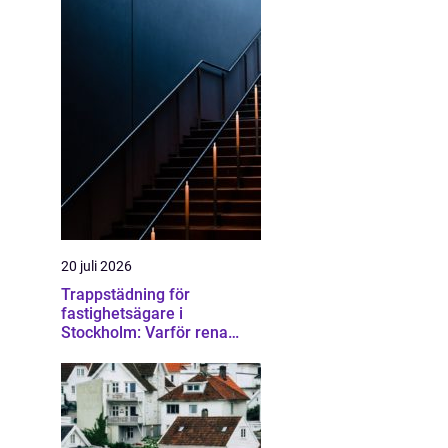
20 juli 2026
Trappstädning för
fastighetsägare i
Stockholm: Varför rena
trapphus gör större skillnad
än du tror