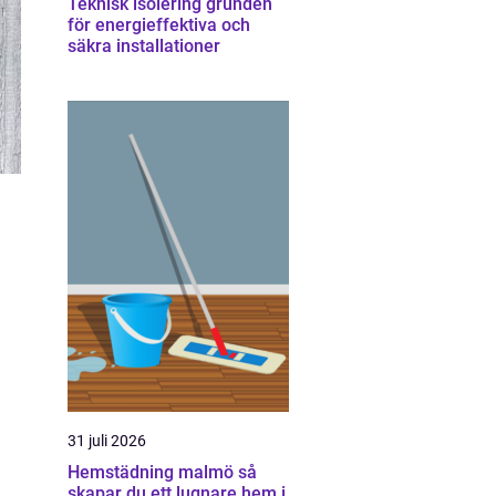
Teknisk isolering grunden
för energieffektiva och
säkra installationer
31 juli 2026
Hemstädning malmö så
skapar du ett lugnare hem i