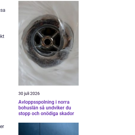
ssa
kt
30 juli 2026
Avloppsspolning i norra
bohuslän så undviker du
stopp och onödiga skador
er