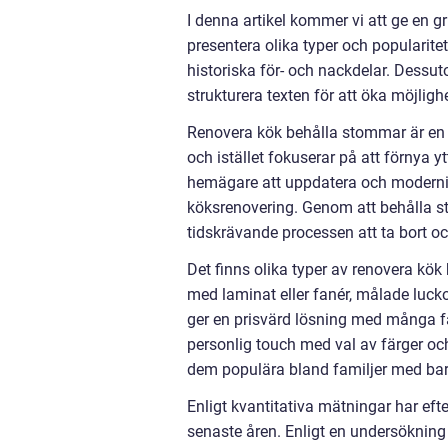
I denna artikel kommer vi att ge en g
presentera olika typer och popularite
historiska för- och nackdelar. Dessu
strukturera texten för att öka möjlig
Renovera kök behålla stommar är en
och istället fokuserar på att förnya yt
hemägare att uppdatera och modernise
köksrenovering. Genom att behålla
tidskrävande processen att ta bort o
Det finns olika typer av renovera kö
med laminat eller fanér, målade lucko
ger en prisvärd lösning med många fär
personlig touch med val av färger och f
dem populära bland familjer med bar
Enligt kvantitativa mätningar har ef
senaste åren. Enligt en undersök