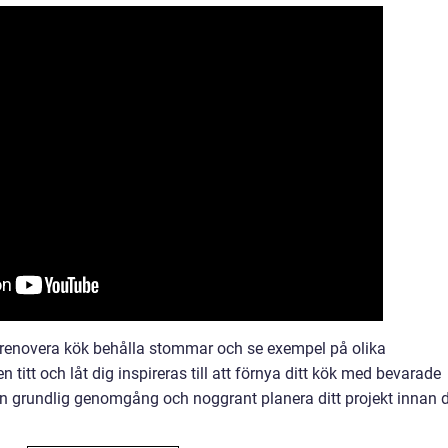
ll renovera kök behålla stommar och se exempel på olika
 titt och låt dig inspireras till att förnya ditt kök med bevarade
n grundlig genomgång och noggrant planera ditt projekt innan 