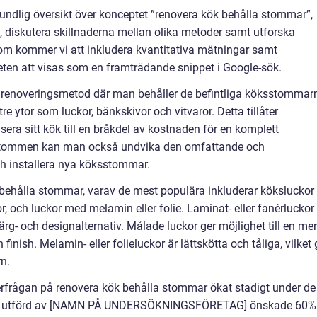
rundlig översikt över konceptet ”renovera kök behålla stommar”,
t, diskutera skillnaderna mellan olika metoder samt utforska
tom kommer vi att inkludera kvantitativa mätningar samt
heten att visas som en framträdande snippet i Google-sök.
 renoveringsmetod där man behåller de befintliga köksstommar
tre ytor som luckor, bänkskivor och vitvaror. Detta tillåter
ra sitt kök till en bråkdel av kostnaden för en komplett
 stommen kan man också undvika den omfattande och
ch installera nya köksstommar.
k behålla stommar, varav de mest populära inkluderar köksluckor
r, och luckor med melamin eller folie. Laminat- eller fanérluckor
g- och designalternativ. Målade luckor ger möjlighet till en mer
inish. Melamin- eller folieluckor är lättskötta och tåliga, vilket 
n.
terfrågan på renovera kök behålla stommar ökat stadigt under de
ning utförd av [NAMN PÅ UNDERSÖKNINGSFÖRETAG] önskade 60%