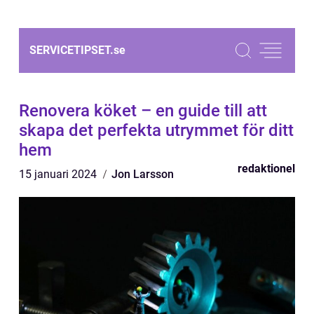
SERVICETIPSET.
se
Renovera köket – en guide till att
skapa det perfekta utrymmet för ditt
hem
redaktionel
15 januari 2024
Jon Larsson