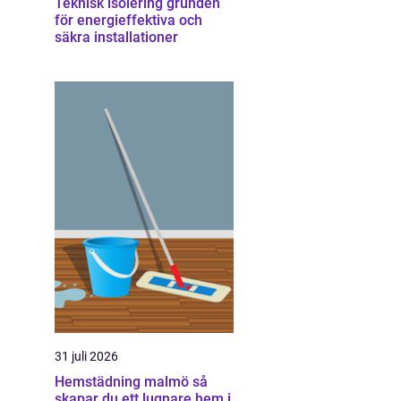
Teknisk isolering grunden
för energieffektiva och
säkra installationer
31 juli 2026
Hemstädning malmö så
skapar du ett lugnare hem i