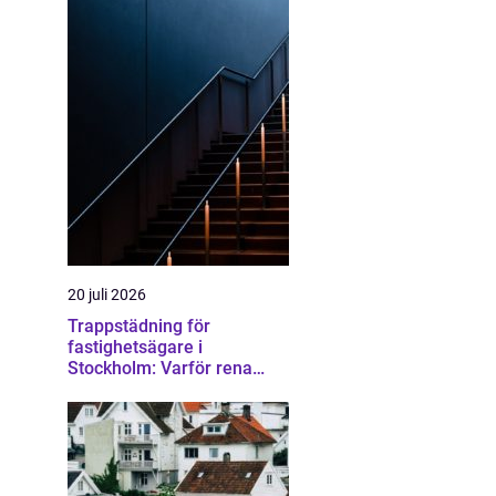
20 juli 2026
Trappstädning för
fastighetsägare i
Stockholm: Varför rena
trapphus gör större skillnad
än du tror