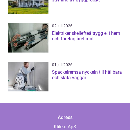
02 juli 2026
Elektriker skellefteå trygg el i hem
och företag året runt
01 juli 2026
Spackelremsa nyckeln till hållbara
och släta väggar
Adress