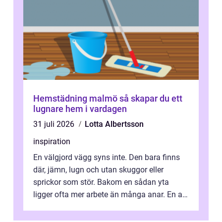
Hemstädning malmö så skapar du ett
lugnare hem i vardagen
31 juli 2026
Lotta Albertsson
inspiration
En välgjord vägg syns inte. Den bara finns
där, jämn, lugn och utan skuggor eller
sprickor som stör. Bakom en sådan yta
ligger ofta mer arbete än många anar. En av
de mest avgörande, men ibland bortgl...