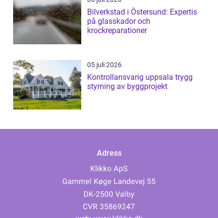
Bilverkstad i Östersund: Expertis
på glasskador och
krockreparationer
05 juli 2026
Kontrollansvarig uppsala trygg
styrning av byggprojekt
Adress