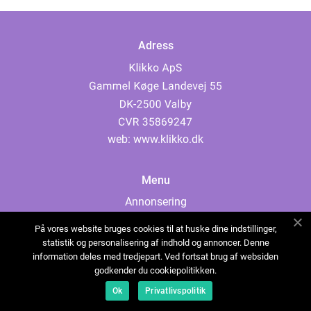
Adress
web:
www.klikko.dk
Menu
Annonsering
Om oss
På vores website bruges cookies til at huske dine indstillinger,
Cookies
statistik og personalisering af indhold og annoncer. Denne
information deles med tredjepart. Ved fortsat brug af websiden
Kontakta oss
godkender du cookiepolitikken.
Sitemap
Ok
Privatlivspolitik