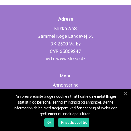
Adress
web:
www.klikko.dk
Menu
Annonsering
Om oss
På vores website bruges cookies til at huske dine indstillinger,
Cookies
statistik og personalisering af indhold og annoncer. Denne
information deles med tredjepart. Ved fortsat brug af websiden
Kontakta oss
godkender du cookiepolitikken.
Sitemap
Ok
Privatlivspolitik