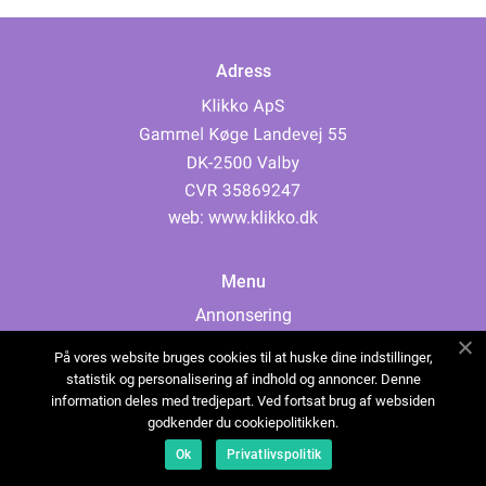
Adress
web:
www.klikko.dk
Menu
Annonsering
Om oss
På vores website bruges cookies til at huske dine indstillinger,
Cookies
statistik og personalisering af indhold og annoncer. Denne
information deles med tredjepart. Ved fortsat brug af websiden
Kontakta oss
godkender du cookiepolitikken.
Sitemap
Ok
Privatlivspolitik