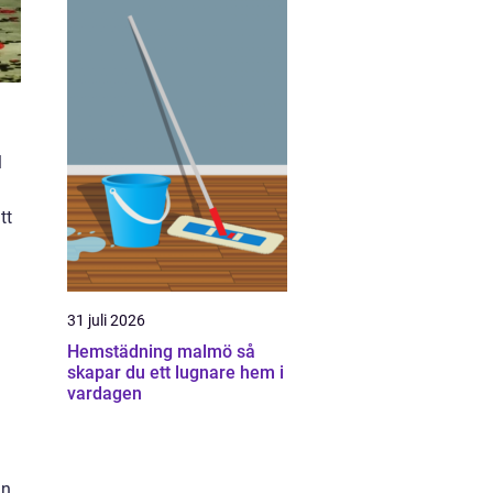
l
tt
31 juli 2026
m
Hemstädning malmö så
skapar du ett lugnare hem i
vardagen
an