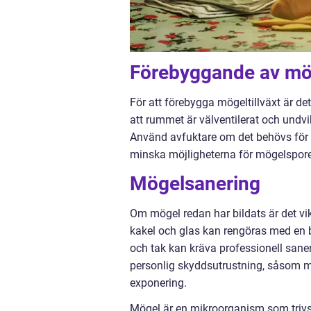
Förebyggande av mög
För att förebygga mögeltillväxt är det
att rummet är välventilerat och undvi
Använd avfuktare om det behövs för att
minska möjligheterna för mögelsporer 
Mögelsanering
Om mögel redan har bildats är det vik
kakel och glas kan rengöras med en b
och tak kan kräva professionell saner
personlig skyddsutrustning, såsom m
exponering.
Mögel är en mikroorganism som trivs i