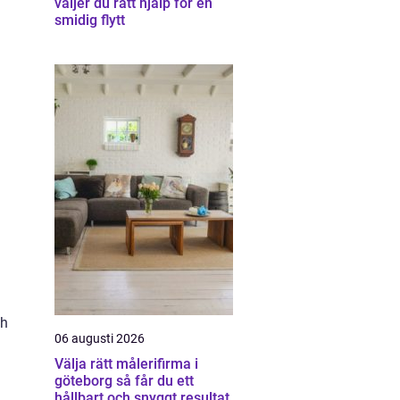
väljer du rätt hjälp för en
smidig flytt
ch
06 augusti 2026
Välja rätt målerifirma i
göteborg så får du ett
hållbart och snyggt resultat