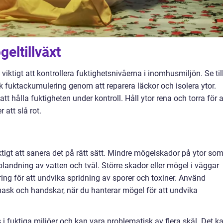
eltillväxt
 viktigt att kontrollera fuktighetsnivåerna i inomhusmiljön. Se til
k fuktackumulering genom att reparera läckor och isolera ytor.
 hålla fuktigheten under kontroll. Håll ytor rena och torra för a
att slå rot.
tigt att sanera det på rätt sätt. Mindre mögelskador på ytor so
landning av vatten och tvål. Större skador eller mögel i väggar
ing för att undvika spridning av sporer och toxiner. Använd
ask och handskar, när du hanterar mögel för att undvika
 fuktiga miljöer och kan vara problematisk av flera skäl. Det k