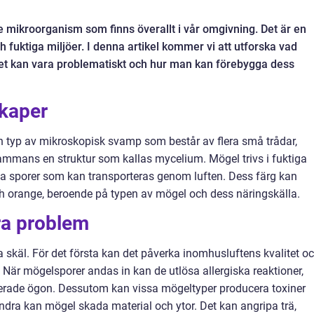
 mikroorganism som finns överallt i vår omgivning. Det är en
h fuktiga miljöer. I denna artikel kommer vi att utforska vad
det kan vara problematiskt och hur man kan förebygga dess
skaper
n typ av mikroskopisk svamp som består av flera små trådar,
lsammans en struktur som kallas mycelium. Mögel trivs i fuktiga
lda sporer som kan transporteras genom luften. Dess färg kan
t och orange, beroende på typen av mögel och dess näringskälla.
ra problem
 skäl. För det första kan det påverka inomhusluftens kvalitet o
är mögelsporer andas in kan de utlösa allergiska reaktioner,
terade ögon. Dessutom kan vissa mögeltyper producera toxiner
ndra kan mögel skada material och ytor. Det kan angripa trä,