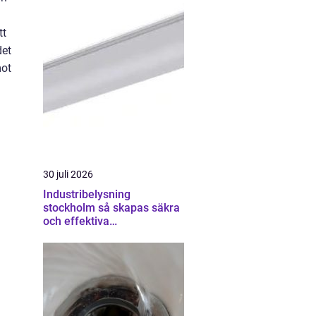
tt
det
mot
30 juli 2026
Industribelysning
stockholm så skapas säkra
och effektiva
industrimiljöer