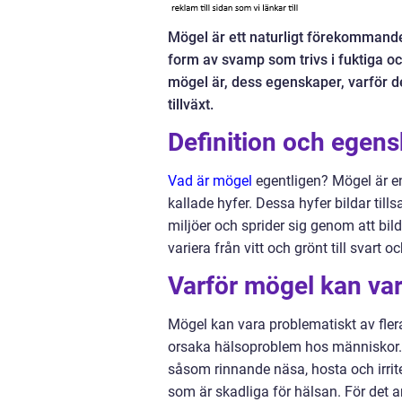
Mögel är ett naturligt förekommande
form av svamp som trivs i fuktiga oc
mögel är, dess egenskaper, varför 
tillväxt.
Definition och egen
Vad är mögel
egentligen? Mögel är e
kallade hyfer. Dessa hyfer bildar til
miljöer och sprider sig genom att bi
variera från vitt och grönt till svar
Varför mögel kan va
Mögel kan vara problematiskt av flera
orsaka hälsoproblem hos människor. N
såsom rinnande näsa, hosta och irri
som är skadliga för hälsan. För det a