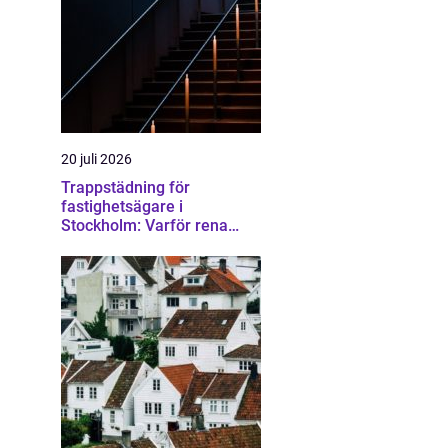
20 juli 2026
Trappstädning för
fastighetsägare i
Stockholm: Varför rena
trapphus gör större skillnad
än du tror