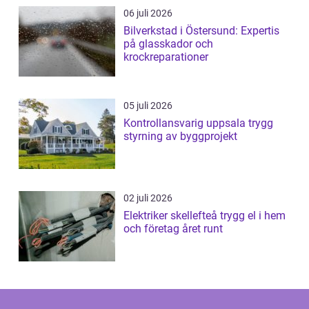
06 juli 2026
Bilverkstad i Östersund: Expertis
på glasskador och
krockreparationer
05 juli 2026
Kontrollansvarig uppsala trygg
styrning av byggprojekt
02 juli 2026
Elektriker skellefteå trygg el i hem
och företag året runt