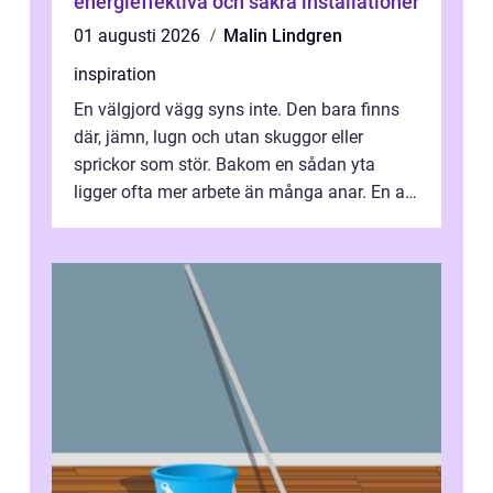
energieffektiva och säkra installationer
01 augusti 2026
Malin Lindgren
inspiration
En välgjord vägg syns inte. Den bara finns
där, jämn, lugn och utan skuggor eller
sprickor som stör. Bakom en sådan yta
ligger ofta mer arbete än många anar. En av
de mest avgörande, men ibland bortgl...